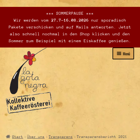
*** SOMMERPAUSE ***
Wir werden vom
27.7-16.08.2026
nur sporadisch
Pakete verschicken und auf Mails antworten. Jetzt
also schnell nochmal in den Shop klicken und den
Sommer zum Beispiel mit einem Eiskaffee genießen.
Zur
Zum
Menü
Navigation
Inhalt
springen
springen
Unterme
Webshop – Verkauf
öffnen
Verkaufsstellen
Start
Über uns
Transparenz
Transparenzbericht 2021