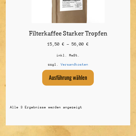
werden
Filterkaffee Starker Tropfen
15,50
€
–
56,00
€
inkl. MwSt.
zzgl.
Versandkosten
Dieses
Ausführung wählen
Produkt
weist
mehrere
Varianten
auf.
Alle 3 Ergebnisse werden angezeigt
Die
Optionen
können
auf