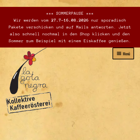
*** SOMMERPAUSE ***
Wir werden vom
27.7-16.08.2026
nur sporadisch
Pakete verschicken und auf Mails antworten. Jetzt
also schnell nochmal in den Shop klicken und den
Sommer zum Beispiel mit einem Eiskaffee genießen.
Zur
Zum
Menü
Navigation
Inhalt
springen
springen
Unterme
Webshop – Verkauf
öffnen
Verkaufsstellen