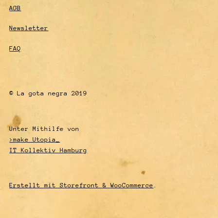
AGB
Newsletter
FAQ
© La gota negra 2019
Unter Mithilfe von
>make Utopia_
IT Kollektiv Hamburg
Erstellt mit Storefront & WooCommerce
.