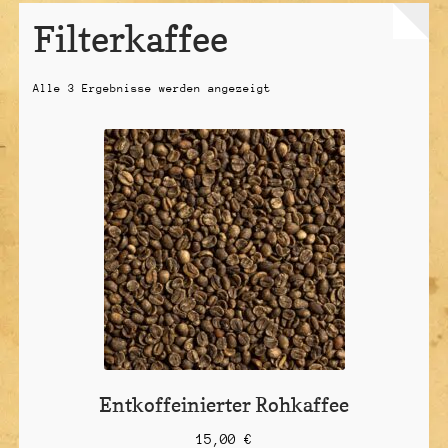
Filterkaffee
Unterme
Über uns
öffnen
Unterme
Kaffeeanbau
Alle 3 Ergebnisse werden angezeigt
öffnen
Vertrag widerrufen
Entkoffeinierter Rohkaffee
15,00
€