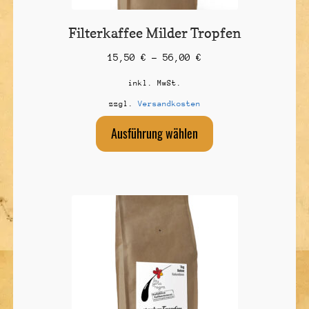
Filterkaffee Milder Tropfen
15,50
€
–
56,00
€
inkl. MwSt.
zzgl.
Versandkosten
Dieses
Ausführung wählen
Produkt
weist
mehrere
Varianten
auf.
Die
Optionen
können
auf
der
Produktseite
gewählt