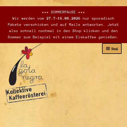
*** SOMMERPAUSE ***
Wir werden vom
27.7-16.08.2026
nur sporadisch
Pakete verschicken und auf Mails antworten. Jetzt
also schnell nochmal in den Shop klicken und den
Sommer zum Beispiel mit einem Eiskaffee genießen.
Zur
Zum
Menü
Navigation
Inhalt
springen
springen
Unterme
Webshop – Verkauf
öffnen
Verkaufsstellen