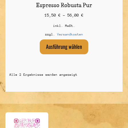
Espresso Robusta Pur
15,50
€
–
56,00
€
inkl. MwSt.
zzgl.
Versandkosten
Dieses
Ausführung wählen
Produkt
weist
mehrere
Varianten
auf.
Alle 2 Ergebnisse werden angezeigt
Die
Optionen
können
auf
der
Produktseite
gewählt
werden