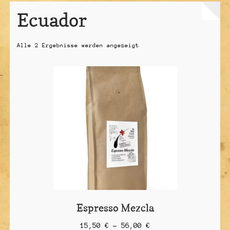
Ecuador
Unterme
Über uns
öffnen
Unterme
Kaffeeanbau
Alle 2 Ergebnisse werden angezeigt
öffnen
Vertrag widerrufen
Espresso Mezcla
15,50
€
–
56,00
€