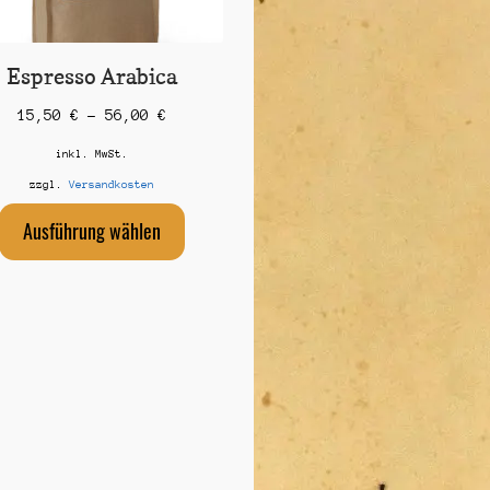
Espresso Arabica
15,50
€
–
56,00
€
inkl. MwSt.
zzgl.
Versandkosten
Dieses
Ausführung wählen
Produkt
weist
mehrere
Varianten
auf.
Die
Optionen
können
auf
der
Produktseite
gewählt
werden