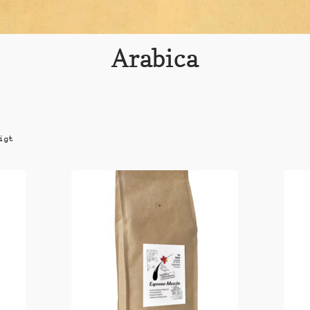
Arabica
igt