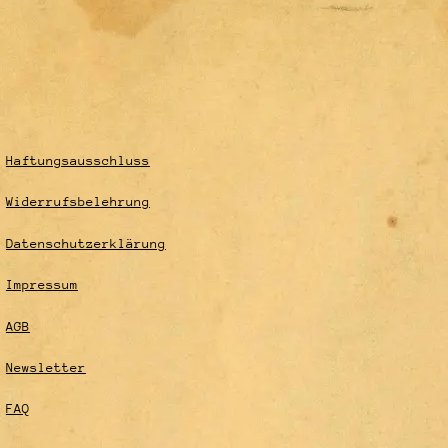
Produktseite
gewählt
werden
Haftungsausschluss
Widerrufsbelehrung
Datenschutzerklärung
Impressum
AGB
Newsletter
FAQ