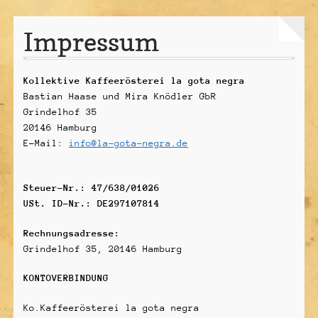
Unterme
Über uns
Impressum
öffnen
Unterme
Kaffeeanbau
öffnen
Kollektive Kaffeerösterei la gota negra
Vertrag widerrufen
Bastian Haase und Mira Knödler GbR
Grindelhof 35
20146 Hamburg
E-Mail:
info@la-gota-negra.de
Steuer-Nr.: 47/638/01026
USt. ID-Nr.: DE297107814
Rechnungsadresse:
Grindelhof 35, 20146 Hamburg
KONTOVERBINDUNG
Ko.Kaffeerösterei la gota negra