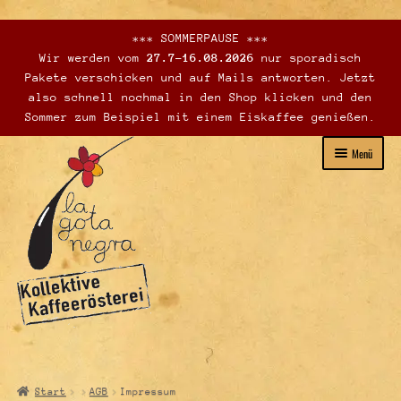
*** SOMMERPAUSE ***
Wir werden vom
27.7-16.08.2026
nur sporadisch
Pakete verschicken und auf Mails antworten. Jetzt
also schnell nochmal in den Shop klicken und den
Sommer zum Beispiel mit einem Eiskaffee genießen.
Zur
Zum
Menü
Navigation
Inhalt
springen
springen
Unterme
Webshop – Verkauf
öffnen
Verkaufsstellen
Start
AGB
Impressum