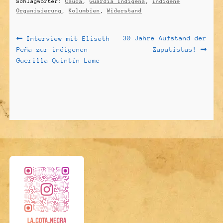
Schlagwörter:
Cauca
,
Guardia Indigena
,
indigene
Organisierung
,
Kolumbien
,
Widerstand
Beitragsnavigation
Vorheriger
Nächster
30 Jahre Aufstand der
Interview mit Eliseth
Beitrag:
Beitrag:
Peña zur indigenen
Zapatistas!
Guerilla Quintín Lame