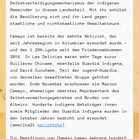
Selbstverteidigungsmechanismus der indigenen
Gemeinden in diesem Landesteil. Mit ihr schützt
die Bevölkerung sich und ihr Land gegen
staatliche und nichtstaatliche Gewaltakteure.
Camayo ist bereits der zehnte Aktivist, der
seit Jahresbeginn in Kolumbien ermordet wurde –
und der 1.296-igste seit dem Friedensabkommen
2016. In Las Delicias waren zehn Tage zuvor
Guillermo Chicame, ebenfalls Guardia Indigena,
und David Cucuñame, Teil der Jugend-Guardia,
von derselben bewaffneten Gruppe getötet
worden. Ende November erschossen sie Marcos
Camayo, ehemaliger oberster Repräsentant des
Selbstverwaltungsgebietes und Bruder von
Albeiro. Hunderte indigene Amtsträger:innen
sowie Mitglieder der Guardia Indígena wurden in
den letzten Jahren bedroht und ermordet
(amerika21
berichtete
).
Zur Beerdigung von Camayo kamen mehrere hundert