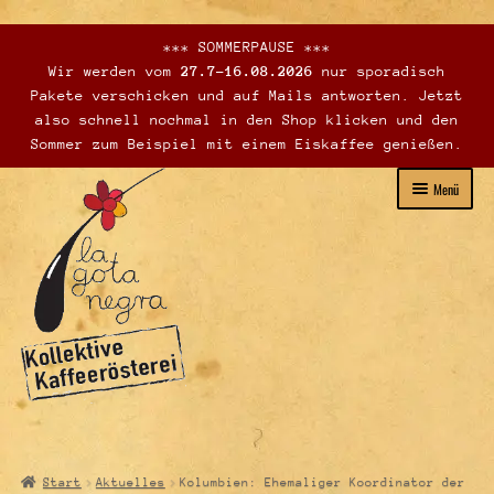
*** SOMMERPAUSE ***
Wir werden vom
27.7-16.08.2026
nur sporadisch
Pakete verschicken und auf Mails antworten. Jetzt
also schnell nochmal in den Shop klicken und den
Sommer zum Beispiel mit einem Eiskaffee genießen.
Zur
Zum
Menü
Navigation
Inhalt
springen
springen
Unterme
Webshop – Verkauf
öffnen
Verkaufsstellen
Start
Aktuelles
Kolumbien: Ehemaliger Koordinator der