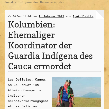
Guardia Indígena des Cauca ermordet
Unterme
Über uns
öffnen
Veröffentlicht am
4. Februar 2022
von
lgnkollektiv
Unterme
Kaffeeanbau
Kolumbien:
öffnen
Vertrag widerrufen
Ehemaliger
Koordinator der
Guardia Indígena des
Cauca ermordet
Las Delicias, Cauca
.
Am 24 Januar ist
Albeiro Camayo im
indigenen
Selbstverwaltungsgebi
et Las Delicias