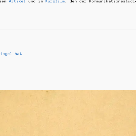
esem
Artikel
und im
Kurzfilm
, den der Kommunikationsstudi
on
Siegel hat