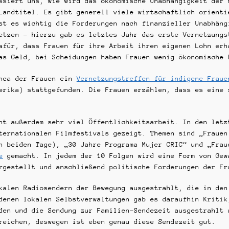
ssiert uns, wie wird das ökonomische Unabhängigkeit der 
Landtitel. Es gibt generell viele wirtschaftlich orienti
st es wichtig die Forderungen nach finanzieller Unabhäng
etzen – hierzu gab es letztes Jahr das erste Vernetzungs
afür, dass Frauen für ihre Arbeit ihren eigenen Lohn erh
as Geld, bei Scheidungen haben Frauen wenig ökonomische 
inca der Frauen ein
Vernetzungstreffen für indigene Fraue
erika) stattgefunden. Die Frauen erzählen, dass es eine 
ht außerdem sehr viel Öffentlichkeitsarbeit. In den letz
ternationalen Filmfestivals gezeigt. Themen sind „Frauen
n beiden Tage), „30 Jahre Programa Mujer CRIC“ und „Frau
e
gemacht. In jedem der 10 Folgen wird eine Form von Gew
rgestellt und anschließend politische Forderungen der Fr
kalen Radiosendern der Bewegung ausgestrahlt, die in den
denen lokalen Selbstverwaltungen gab es daraufhin Kritik
den und die Sendung zur Familien-Sendezeit ausgestrahlt 
reichen, deswegen ist eben genau diese Sendezeit gut.