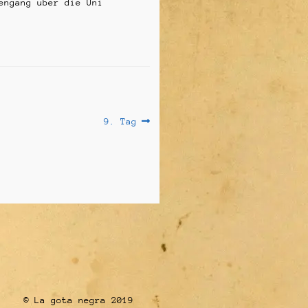
engang über die Uni
Nächster
9. Tag
Beitrag:
© La gota negra 2019