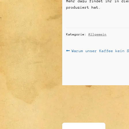
Mehr dazu findet ihr in di
produziert hat.
Kategorie:
Allgemein
Beitragsnavigati
Vorheriger
Warum unser Kaffee kein 
Beitrag: