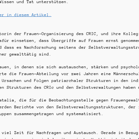
Wissen und Tat unterstützen.
er in diesem Artikel.
torin der Frauen-Organisierung des CRIC, und ihre Kolleg
afür einsetzen, dass Übergriffe auf Frauen ernst genomme
d dass es Nachforschung seitens der Selbstverwaltungsstr
ner gewalttätig sind.
auen, in denen sie sich austauschen, stärken und psychol
rte die Frauen-Abteilung vor zwei Jahren eine Männerschu
 Ursachen und Folgen patriarchaler Strukturen in den ind
en Strukturen des CRIc und den Selbstverwaltungen haben 
atalia, die für die Beobachtungsstelle gegen Frauengewal
erden Berichte von den Selbstverwaltungsstrukturen, der 
uppen zusammengetragen und systematisiert.
 viel Zeit für Nachfragen und Austausch. Gerade in Bezug