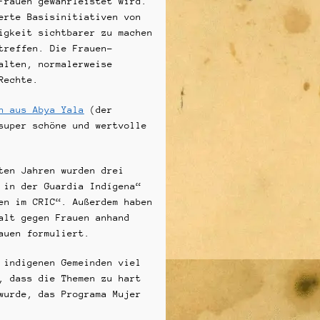
Frauen gewährleistet wird.
erte Basisinitiativen von
igkeit sichtbarer zu machen
treffen. Die Frauen-
alten, normalerweise
Rechte.
n aus Abya Yala
(der
super schöne und wertvolle
ten Jahren wurden drei
 in der Guardia Indígena“
en im CRIC“. Außerdem haben
alt gegen Frauen anhand
auen formuliert.
 indigenen Gemeinden viel
, dass die Themen zu hart
wurde, das Programa Mujer