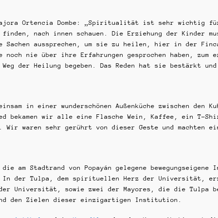
ajora Ortencia Dombe: „Spiritualität ist sehr wichtig fü
 finden, nach innen schauen. Die Erziehung der Kinder mu
e Sachen aussprechen, um sie zu heilen, hier in der Finc
e noch nie über ihre Erfahrungen gesprochen haben, zum e
 Weg der Heilung begeben. Das Reden hat sie bestärkt und
einsam in einer wunderschönen Außenküche zwischen den Ku
ed bekamen wir alle eine Flasche Wein, Kaffee, ein T-Shi
. Wir waren sehr gerührt von dieser Geste und machten ei
 die am Stadtrand von Popayán gelegene bewegungseigene I
 In der Tulpa, dem spirituellen Herz der Universität, er
der Universität, sowie zwei der Mayores, die die Tulpa b
nd den Zielen dieser einzigartigen Institution.